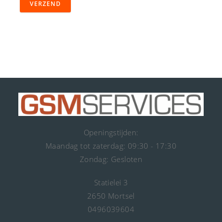
VERZEND
Openingstijden:
Maandag tot zaterdag: 09:30 - 17:30
Zondag: Gesloten
Statielei 3
2650 Mortsel
0496039604